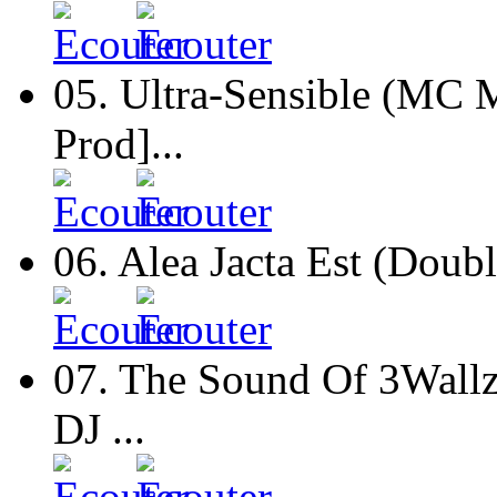
05.
Ultra-Sensible (MC M
Prod]...
06.
Alea Jacta Est (Doub
07.
The Sound Of 3Wallz 
DJ ...