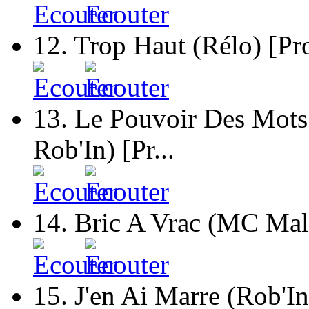
12.
Trop Haut (Rélo) [P
13.
Le Pouvoir Des Mots
Rob'In) [Pr...
14.
Bric A Vrac (MC Mali
15.
J'en Ai Marre (Rob'I