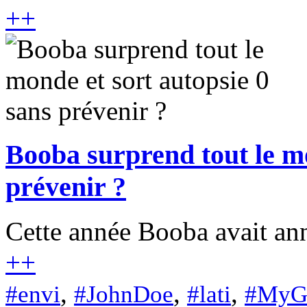
+
+
Booba surprend tout le mo
prévenir ?
Cette année Booba avait ann
+
+
,
,
,
#envi
#JohnDoe
#lati
#MyG