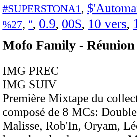
$'Automa
,
#SUPERSTONA1
0.9
00S
10 vers
,
,
,
,
,
''
%27
Mofo Family
- Réunion
IMG PREC
IMG SUIV
Première Mixtape du collec
composé de 8 MCs: Double 
Malisse, Rob'In, Oryam, Lé