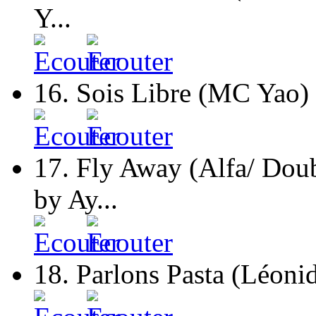
Y...
16.
Sois Libre (MC Yao) 
17.
Fly Away (Alfa/ Dou
by Ay...
18.
Parlons Pasta (Léonid