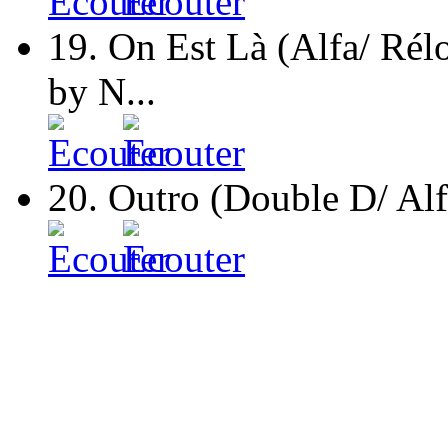
19.
On Est Là (Alfa/ Rél
by N...
20.
Outro (Double D/ Alf