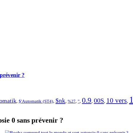
prévenir ?
0.9
10 vers
00S
$nk
omatik
,
$'Automatik (ST4)
,
,
,
''
,
,
,
,
%27
sie 0 sans prévenir ?