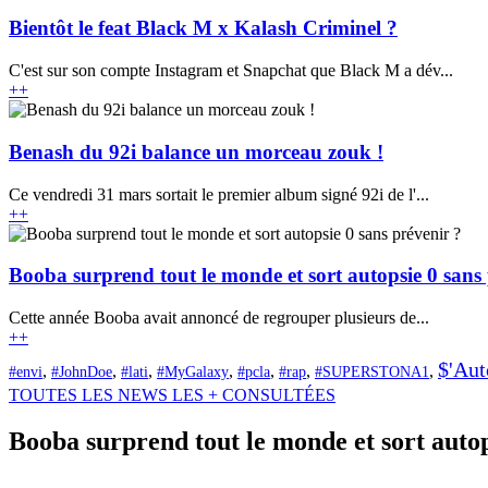
Bientôt le feat Black M x Kalash Criminel ?
C'est sur son compte Instagram et Snapchat que Black M a dév...
+
+
Benash du 92i balance un morceau zouk !
Ce vendredi 31 mars sortait le premier album signé 92i de l'...
+
+
Booba surprend tout le monde et sort autopsie 0 sans 
Cette année Booba avait annoncé de regrouper plusieurs de...
+
+
$'Aut
,
,
,
,
,
,
,
#envi
#JohnDoe
#lati
#MyGalaxy
#pcla
#rap
#SUPERSTONA1
TOUTES LES NEWS
LES + CONSULTÉES
Booba surprend tout le monde et sort autop