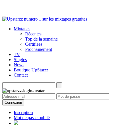
Mixtapes
Récentes
Top de la semaine
Certifiées
Prochainement
TV
Singles
News
Boutique UpStarzz
Contact
Connexion
Inscription
Mot de passe oublié