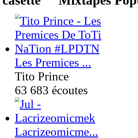
Mixtapes Pop
Les Premices ...
Tito Prince
63 683
écoutes
Lacrizeomicme...