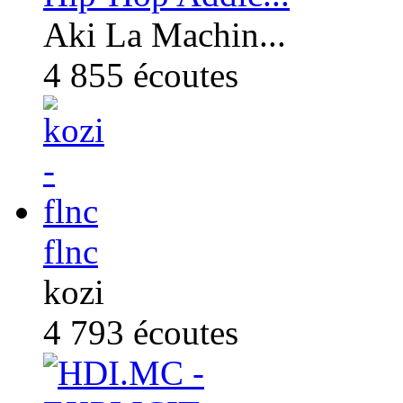
Aki La Machin...
4 855
écoutes
flnc
kozi
4 793
écoutes