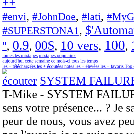
+
+
,
,
,
#envi
#JohnDoe
#lati
#MyG
$'Automa
,
#SUPERSTONA1
100
0.9
00S
10 vers
,
,
,
,
,
''
toutes les mixtapes
mixtapes populaires
aujourd'hui
cette semaine
ce mois-ci
tous les temps
les + téléchargées
les + écoutées
notes les + élevées
les + favoris
Top 
écouter
SYSTEM FAILUR
T-Mike - SYSTEM FAILURE J
sens votre présence... ? Je 
peur de nous, vous avez pe