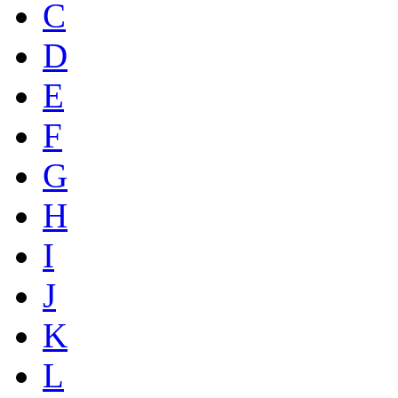
C
D
E
F
G
H
I
J
K
L