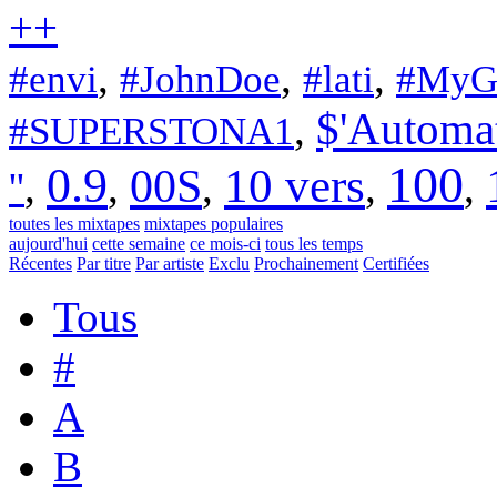
+
+
,
,
,
#envi
#JohnDoe
#lati
#MyG
$'Automa
,
#SUPERSTONA1
100
0.9
00S
10 vers
,
,
,
,
,
''
toutes les mixtapes
mixtapes populaires
aujourd'hui
cette semaine
ce mois-ci
tous les temps
Récentes
Par titre
Par artiste
Exclu
Prochainement
Certifiées
Tous
#
A
B