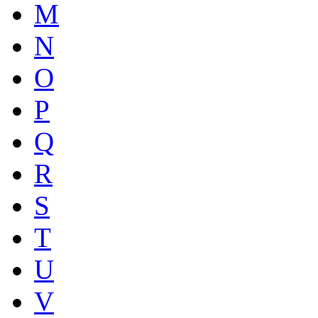
M
N
O
P
Q
R
S
T
U
V