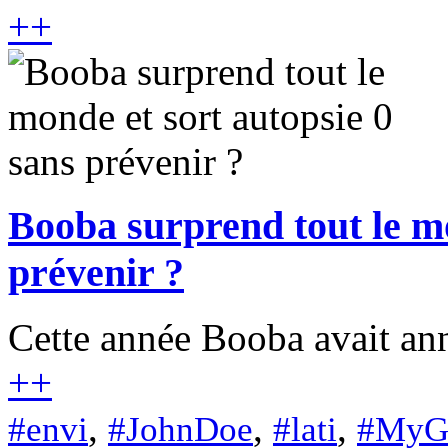
+
+
Booba surprend tout le mo
prévenir ?
Cette année Booba avait ann
+
+
,
,
,
#envi
#JohnDoe
#lati
#MyG