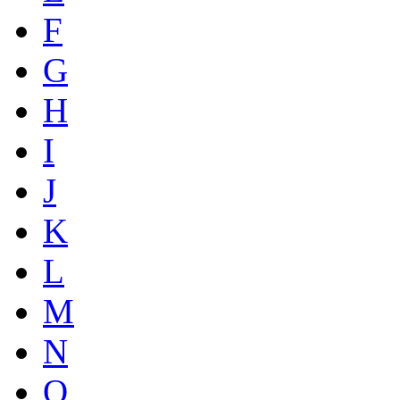
F
G
H
I
J
K
L
M
N
O