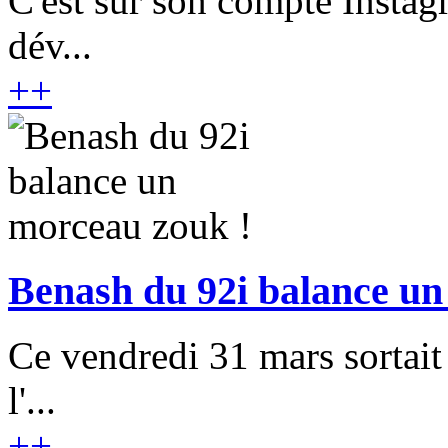
C'est sur son compte Insta
dév...
+
+
Benash du 92i balance un
Ce vendredi 31 mars sortait
l'...
+
+