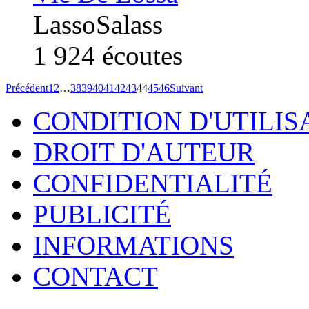
LassoSalass
1 924
écoutes
Précédent
1
2
…
38
39
40
41
42
43
44
45
46
Suivant
CONDITION D'UTILIS
DROIT D'AUTEUR
CONFIDENTIALITÉ
PUBLICITÉ
INFORMATIONS
CONTACT