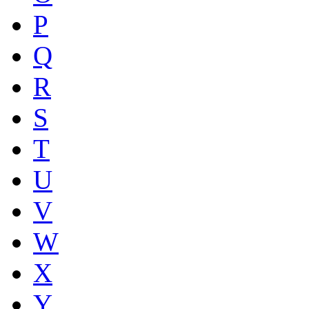
P
Q
R
S
T
U
V
W
X
Y