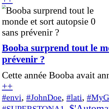
Booba surprend tout le mo
prévenir ?
Cette année Booba avait ann
+
+
,
,
,
#envi
#JohnDoe
#lati
#MyG
$'Automa
,
#SUPERSTONA1