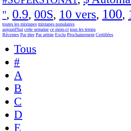
100
0.9
00S
10 vers
,
,
,
,
,
''
toutes les mixtapes
mixtapes populaires
aujourd'hui
cette semaine
ce mois-ci
tous les temps
Récentes
Par titre
Par artiste
Exclu
Prochainement
Certifiées
Tous
#
A
B
C
D
E